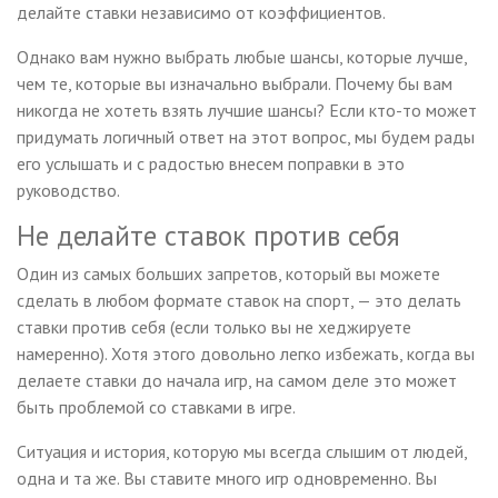
делайте ставки независимо от коэффициентов.
Однако вам нужно выбрать любые шансы, которые лучше,
чем те, которые вы изначально выбрали. Почему бы вам
никогда не хотеть взять лучшие шансы? Если кто-то может
придумать логичный ответ на этот вопрос, мы будем рады
его услышать и с радостью внесем поправки в это
руководство.
Не делайте ставок против себя
Один из самых больших запретов, который вы можете
сделать в любом формате ставок на спорт, — это делать
ставки против себя (если только вы не хеджируете
намеренно). Хотя этого довольно легко избежать, когда вы
делаете ставки до начала игр, на самом деле это может
быть проблемой со ставками в игре.
Ситуация и история, которую мы всегда слышим от людей,
одна и та же. Вы ставите много игр одновременно. Вы