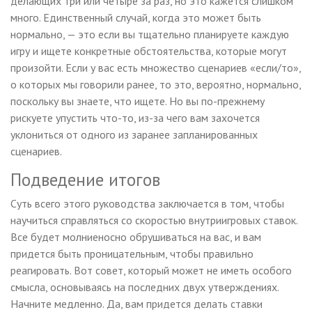
делающих три или четыре за раз, но это кажется слишком
много. Единственный случай, когда это может быть
нормально, — это если вы тщательно планируете каждую
игру и ищете конкретные обстоятельства, которые могут
произойти. Если у вас есть множество сценариев «если/то»,
о которых мы говорили ранее, то это, вероятно, нормально,
поскольку вы знаете, что ищете. Но вы по-прежнему
рискуете упустить что-то, из-за чего вам захочется
уклониться от одного из заранее запланированных
сценариев.
Подведение итогов
Суть всего этого руководства заключается в том, чтобы
научиться справляться со скоростью внутриигровых ставок.
Все будет молниеносно обрушиваться на вас, и вам
придется быть проницательным, чтобы правильно
реагировать. Вот совет, который может не иметь особого
смысла, основываясь на последних двух утверждениях.
Начните медленно. Да, вам придется делать ставки