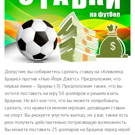
Допустим, вы собираетесь сделать ставку на «Кливленд
Браунс» против «Нью-Йорк Джетс». Предположим, что
первая линия — Брауны (-3). Предположим также, что вы
хотите поставить на игру 50 долларов и решили взять
Браунов. Но вот кое-что, что вы можете попробовать
сделать, что нравится многим игрокам, делающим ставки
на спорт. Вы рискуете упустить выгоду, но у вас также есть
риск получить действительно потрясающую возможность.
Вы можете поставить 25 долларов на Браунов перед игрой