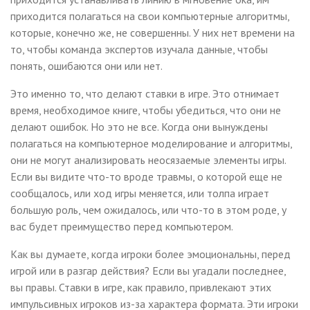
приходится полагаться на свои компьютерные алгоритмы,
которые, конечно же, не совершенны. У них нет времени на
то, чтобы команда экспертов изучала данные, чтобы
понять, ошибаются они или нет.
Это именно то, что делают ставки в игре. Это отнимает
время, необходимое книге, чтобы убедиться, что они не
делают ошибок. Но это не все. Когда они вынуждены
полагаться на компьютерное моделирование и алгоритмы,
они не могут анализировать неосязаемые элементы игры.
Если вы видите что-то вроде травмы, о которой еще не
сообщалось, или ход игры меняется, или толпа играет
большую роль, чем ожидалось, или что-то в этом роде, у
вас будет преимущество перед компьютером.
Как вы думаете, когда игроки более эмоциональны, перед
игрой или в разгар действия? Если вы угадали последнее,
вы правы. Ставки в игре, как правило, привлекают этих
импульсивных игроков из-за характера формата. Эти игроки