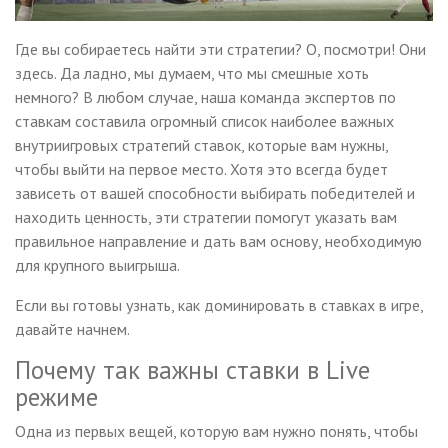
Где вы собираетесь найти эти стратегии? О, посмотри! Они
здесь. Да ладно, мы думаем, что мы смешные хоть
немного? В любом случае, наша команда экспертов по
ставкам составила огромный список наиболее важных
внутриигровых стратегий ставок, которые вам нужны,
чтобы выйти на первое место. Хотя это всегда будет
зависеть от вашей способности выбирать победителей и
находить ценность, эти стратегии помогут указать вам
правильное направление и дать вам основу, необходимую
для крупного выигрыша.
Если вы готовы узнать, как доминировать в ставках в игре,
давайте начнем.
Почему так важны ставки в Live
режиме
Одна из первых вещей, которую вам нужно понять, чтобы