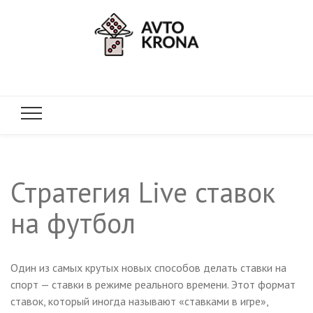
avtokrona.
Стратегия Live ставок
на футбол
Один из самых крутых новых способов делать ставки на
спорт — ставки в режиме реального времени. Этот формат
ставок, который иногда называют «ставками в игре»,