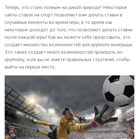
Теперь, это стало полным на дикой природе! Некоторые
сайты ставок на спорт позволяют вам делать ставки в
случайные моменты во время игры, в то время как
некоторые доходят до того, что позволяют делать ставки
после каждой игры! Как вы можете себе представить, это
создает множество возможностей для крупного выигрыша.
Это также создает много возможностей проиграть по-
крупному, если вы не знаете правильных стратегий, чтобы
выйти на первое место.