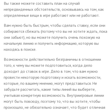
Вы также можете составить план на случай
непредвиденных обстоятельств, основываясь на том, как
определенные вещи в игре работают или не работают.
Вам нужно быть быстрым, чтобы сделать ставку, если они
собираются сбежать (потому что вы не хотите ждать, пока
они забьют), но вы можете получить очень похожую на
начальную линию и получить информацию, которую вы
находясь в поиске.
Возможности действительно безграничны в отношении
того, к чему вы можете подготовиться, когда дело
доходит до ставок в игре. Дело в том, что вам нужно
провести некоторую подготовку и искать возможности,
которые, по вашему мнению, могут представиться. Не
забудьте рассчитать, какие типы линий вы выберете,
учитывая конкретную возможность. Внутриигровые линии
могут быть повсюду, поэтому то, что вы хотите, чтобы
произошло, не обязательно означает, что будет отличная