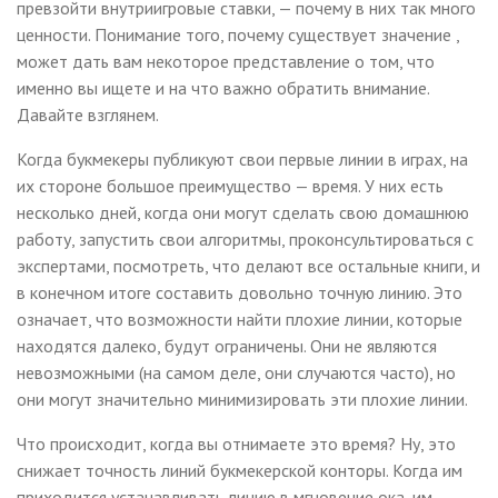
превзойти внутриигровые ставки, — почему в них так много
ценности. Понимание того, почему существует значение ,
может дать вам некоторое представление о том, что
именно вы ищете и на что важно обратить внимание.
Давайте взглянем.
Когда букмекеры публикуют свои первые линии в играх, на
их стороне большое преимущество — время. У них есть
несколько дней, когда они могут сделать свою домашнюю
работу, запустить свои алгоритмы, проконсультироваться с
экспертами, посмотреть, что делают все остальные книги, и
в конечном итоге составить довольно точную линию. Это
означает, что возможности найти плохие линии, которые
находятся далеко, будут ограничены. Они не являются
невозможными (на самом деле, они случаются часто), но
они могут значительно минимизировать эти плохие линии.
Что происходит, когда вы отнимаете это время? Ну, это
снижает точность линий букмекерской конторы. Когда им
приходится устанавливать линию в мгновение ока, им