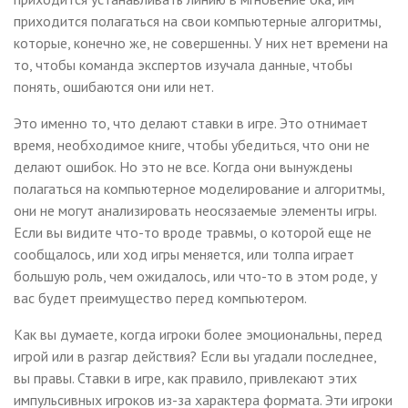
приходится полагаться на свои компьютерные алгоритмы,
которые, конечно же, не совершенны. У них нет времени на
то, чтобы команда экспертов изучала данные, чтобы
понять, ошибаются они или нет.
Это именно то, что делают ставки в игре. Это отнимает
время, необходимое книге, чтобы убедиться, что они не
делают ошибок. Но это не все. Когда они вынуждены
полагаться на компьютерное моделирование и алгоритмы,
они не могут анализировать неосязаемые элементы игры.
Если вы видите что-то вроде травмы, о которой еще не
сообщалось, или ход игры меняется, или толпа играет
большую роль, чем ожидалось, или что-то в этом роде, у
вас будет преимущество перед компьютером.
Как вы думаете, когда игроки более эмоциональны, перед
игрой или в разгар действия? Если вы угадали последнее,
вы правы. Ставки в игре, как правило, привлекают этих
импульсивных игроков из-за характера формата. Эти игроки