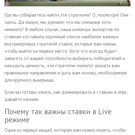
Где вы собираетесь найти эти стратегии? О, посмотри! Они
здесь. Да ладно, мы думаем, что мы смешные хоть
немного? В любом случае, наша команда экспертов по
ставкам составила огромный список наиболее важных
внутриигровых стратегий ставок, которые вам нужны,
чтобы выйти на первое место. Хотя это всегда будет
зависеть от вашей способности выбирать победителей и
находить ценность, эти стратегии помогут указать вам
правильное направление и дать вам основу, необходимую
для крупного выигрыша.
Если вы готовы узнать, как доминировать в ставках в игре,
давайте начнем.
Почему так важны ставки в Live
режиме
Одна из первых вещей, которую вам нужно понять, чтобы