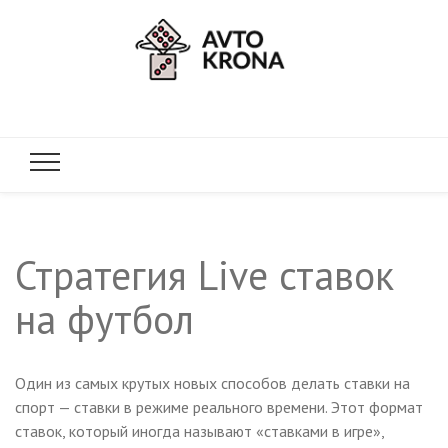
avtokrona.
Стратегия Live ставок
на футбол
Один из самых крутых новых способов делать ставки на
спорт — ставки в режиме реального времени. Этот формат
ставок, который иногда называют «ставками в игре»,