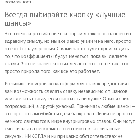
возможность.
Всегда выбирайте кнопку «Лучшие
шансы»
Это очень короткий совет, который должен быть понятен
здравому смыслу, но мы все равно укажем на него, просто
чтобы быть уверенным. С вами часто будет происходить
то, что коэффициенты будут меняться, пока вы делаете
ставки. Это не значит, что вы делаете что-то не так, это
просто природа того, как все это работает.
Большинство игровых платформ для ставок предоставят
вам возможность сделать ставку независимо от шансов
или сделать ставку, если шансы стали лучше. Один из них
потрясающий, а другой ужасный. Принимать любые шансы —
это просто самоубийство для банкролла. Линии не просто
немного двигаются в мире внутриигровых ставок. Они могут
сместиться на несколько сотен пунктов за считанные
секунды. НИКОГДА и ни при каких обстоятельствах не