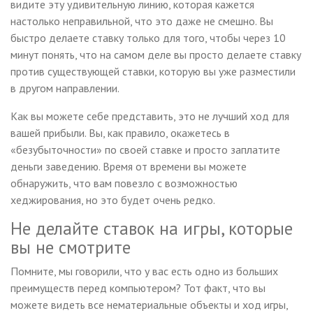
видите эту удивительную линию, которая кажется
настолько неправильной, что это даже не смешно. Вы
быстро делаете ставку только для того, чтобы через 10
минут понять, что на самом деле вы просто делаете ставку
против существующей ставки, которую вы уже разместили
в другом направлении.
Как вы можете себе представить, это не лучший ход для
вашей прибыли. Вы, как правило, окажетесь в
«безубыточности» по своей ставке и просто заплатите
деньги заведению. Время от времени вы можете
обнаружить, что вам повезло с возможностью
хеджирования, но это будет очень редко.
Не делайте ставок на игры, которые
вы не смотрите
Помните, мы говорили, что у вас есть одно из больших
преимуществ перед компьютером? Тот факт, что вы
можете видеть все нематериальные объекты и ход игры,