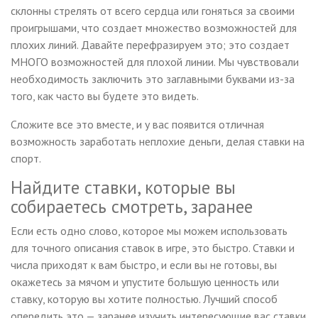
склонны стрелять от всего сердца или гоняться за своими
проигрышами, что создает множество возможностей для
плохих линий. Давайте перефразируем это; это создает
МНОГО возможностей для плохой линии. Мы чувствовали
необходимость заключить это заглавными буквами из-за
того, как часто вы будете это видеть.
Сложите все это вместе, и у вас появится отличная
возможность заработать неплохие деньги, делая ставки на
спорт.
Найдите ставки, которые вы
собираетесь смотреть, заранее
Если есть одно слово, которое мы можем использовать
для точного описания ставок в игре, это быстро. Ставки и
числа приходят к вам быстро, и если вы не готовы, вы
окажетесь за мячом и упустите большую ценность или
ставку, которую вы хотите полностью. Лучший способ
опередить это — заранее изучить интересующие вас ставки