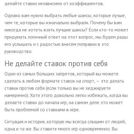
делайте ставки независимо от коэффициентов.
Однако вам нужно выбрать любые шансы, которые лучше,
чем те, которые вы изначально выбрали. Почему бы вам
никогда не хотеть взять лучшие шансы? Если кто-то может
придумать логичный ответ на этот вопрос, мы будем рады
его услышать и с радостью внесем поправки в это
руководство.
Не делайте ставок против себя
Один из самых больших запретов, который вы можете
сделать в любом формате ставок на спорт, — это делать
ставки против себя (если только вы не хеджируете
намеренно). Хотя этого довольно легко избежать, когда вы
делаете ставки до начала игр, на самом деле это может
быть проблемой со ставками в игре.
Ситуация и история, которую мы всегда слышим от людей,
одна и та же. Вы ставите много игр одновременно. Вы