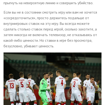
прыгнуть на невероятную линию и совершить убийство.
Если вы не в состоянии смотреть игру или вам не хочется
«сосредоточиться», просто держитесь подальше от
внутриигровых ставок на эту игру. Вы всегда можете
сделать столько ставок перед игрой, сколько захотите, а
затем никогда не включать телевизор, не отказываясь от
какой-либо ценности. Но ставки в игре без просмотра,
безусловно, убивают ценность.