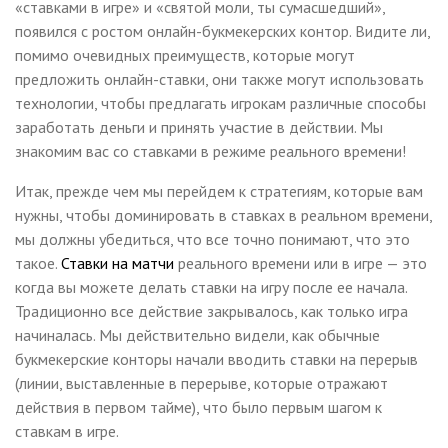
«ставками в игре» и «святой моли, ты сумасшедший»,
появился с ростом онлайн-букмекерских контор. Видите ли,
помимо очевидных преимуществ, которые могут
предложить онлайн-ставки, они также могут использовать
технологии, чтобы предлагать игрокам различные способы
заработать деньги и принять участие в действии. Мы
знакомим вас со ставками в режиме реального времени!
Итак, прежде чем мы перейдем к стратегиям, которые вам
нужны, чтобы доминировать в ставках в реальном времени,
мы должны убедиться, что все точно понимают, что это
такое.
Ставки на матчи
реального времени или в игре — это
когда вы можете делать ставки на игру после ее начала.
Традиционно все действие закрывалось, как только игра
начиналась. Мы действительно видели, как обычные
букмекерские конторы начали вводить ставки на перерыв
(линии, выставленные в перерыве, которые отражают
действия в первом тайме), что было первым шагом к
ставкам в игре.