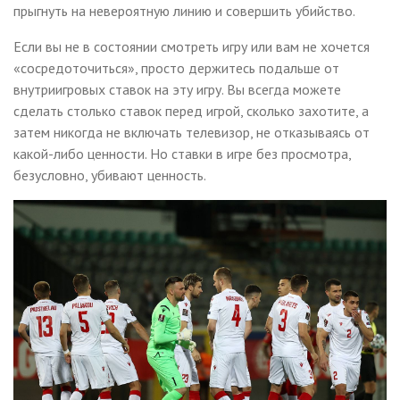
прыгнуть на невероятную линию и совершить убийство.
Если вы не в состоянии смотреть игру или вам не хочется
«сосредоточиться», просто держитесь подальше от
внутриигровых ставок на эту игру. Вы всегда можете
сделать столько ставок перед игрой, сколько захотите, а
затем никогда не включать телевизор, не отказываясь от
какой-либо ценности. Но ставки в игре без просмотра,
безусловно, убивают ценность.