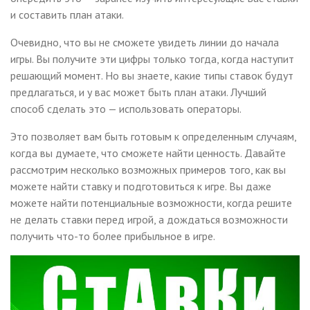
и составить план атаки.
Очевидно, что вы не сможете увидеть линии до начала
игры. Вы получите эти цифры только тогда, когда наступит
решающий момент. Но вы знаете, какие типы ставок будут
предлагаться, и у вас может быть план атаки. Лучший
способ сделать это — использовать операторы.
Это позволяет вам быть готовым к определенным случаям,
когда вы думаете, что сможете найти ценность. Давайте
рассмотрим несколько возможных примеров того, как вы
можете найти ставку и подготовиться к игре. Вы даже
можете найти потенциальные возможности, когда решите
не делать ставки перед игрой, а дождаться возможности
получить что-то более прибыльное в игре.