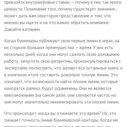
превзойти внутриигровые ставки, — почему в них так много
ценности. Понимание того, почему существует значение ,
может дать вам некоторое представление о том, что
именно вы ищете и на что важно обратить внимание.
Давайте взглянем.
Когда букмекеры публикуют свои первые линии в играх, на
их стороне большое преимущество — время. У них есть
несколько дней, когда они могут сделать свою домашнюю
работу, запустить свои алгоритмы, проконсультироваться с
экспертами, посмотреть, что делают все остальные книги, и
в конечном итоге составить довольно точную линию. Это
означает, что возможности найти плохие линии, которые
находятся далеко, будут ограничены. Они не являются
невозможными (на самом деле, они случаются часто), но
они могут значительно минимизировать эти плохие линии.
Что происходит, когда вы отнимаете это время? Ну, это
снижает точность линий букмекерской конторы. Когда им
приходится устанавливать линию в мгновение ока, им