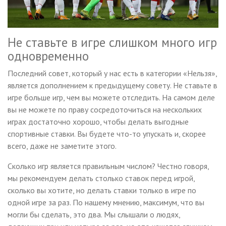
Не ставьте в игре слишком много игр
одновременно
Последний совет, который у нас есть в категории «Нельзя»,
является дополнением к предыдущему совету. Не ставьте в
игре больше игр, чем вы можете отследить. На самом деле
вы не можете по праву сосредоточиться на нескольких
играх достаточно хорошо, чтобы делать выгодные
спортивные ставки. Вы будете что-то упускать и, скорее
всего, даже не заметите этого.
Сколько игр является правильным числом? Честно говоря,
мы рекомендуем делать столько ставок перед игрой,
сколько вы хотите, но делать ставки только в игре по
одной игре за раз. По нашему мнению, максимум, что вы
могли бы сделать, это два. Мы слышали о людях,