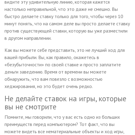
видите эту удивительную линию, которая кажется
настолько неправильной, что это даже не смешно. Вы
быстро делаете ставку только для того, чтобы через 10
минут понять, что на самом деле вы просто делаете ставку
против существующей ставки, которую вы уже разместили
в другом направлении.
Как вы можете себе представить, это не лучший ход для
вашей прибыли. Вы, как правило, окажетесь в
«безубыточности» по своей ставке и просто заплатите
деньги заведению. Время от времени вы можете
обнаружить, что вам повезло с возможностью
хеджирования, но это будет очень редко.
Не делайте ставок на игры, которые
вы не смотрите
Помните, мы говорили, что у вас есть одно из больших
преимуществ перед компьютером? Тот факт, что вы
можете видеть все нематериальные объекты и ход игры,