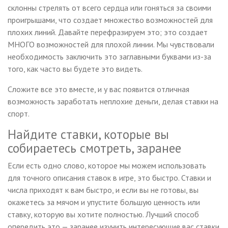
склонны стрелять от всего сердца или гоняться за своими
проигрышами, что создает множество возможностей для
плохих линий. Давайте перефразируем это; это создает
МНОГО возможностей для плохой линии. Мы чувствовали
необходимость заключить это заглавными буквами из-за
того, как часто вы будете это видеть.
Сложите все это вместе, и у вас появится отличная
возможность заработать неплохие деньги, делая ставки на
спорт.
Найдите ставки, которые вы
собираетесь смотреть, заранее
Если есть одно слово, которое мы можем использовать
для точного описания ставок в игре, это быстро. Ставки и
числа приходят к вам быстро, и если вы не готовы, вы
окажетесь за мячом и упустите большую ценность или
ставку, которую вы хотите полностью. Лучший способ
опередить это — заранее изучить интересующие вас ставки