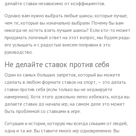
делайте ставки независимо от коэффициентов.
Однако вам нужно выбрать любые шансы, которые лучше,
чем те, которые вы изначально выбрали. Почему бы вам
никогда не хотеть взять лучшие шансы? Если кто-то может
придумать логичный ответ на этот вопрос, мы будем рады
его услышать и с радостью внесем поправки в это
руководство.
Не делайте ставок против себя
Один из самых больших запретов, который вы можете
сделать в любом формате ставок на спорт, — это делать
ставки против себя (если только вы не хеджируете
намеренно). Хотя этого довольно легко избежать, когда вы
делаете ставки до начала игр, на самом деле это может
быть проблемой со ставками в игре.
Ситуация и история, которую мы всегда слышим от людей,
одна и та же. Вы ставите много игр одновременно. Вы