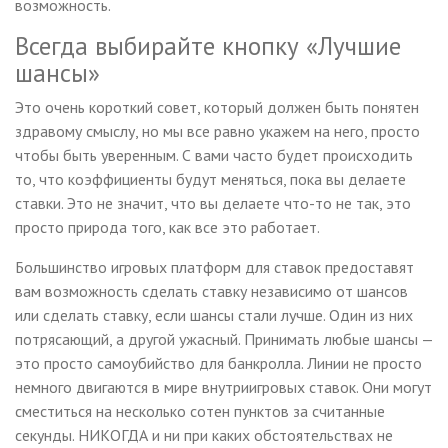
возможность.
Всегда выбирайте кнопку «Лучшие
шансы»
Это очень короткий совет, который должен быть понятен
здравому смыслу, но мы все равно укажем на него, просто
чтобы быть уверенным. С вами часто будет происходить
то, что коэффициенты будут меняться, пока вы делаете
ставки. Это не значит, что вы делаете что-то не так, это
просто природа того, как все это работает.
Большинство игровых платформ для ставок предоставят
вам возможность сделать ставку независимо от шансов
или сделать ставку, если шансы стали лучше. Один из них
потрясающий, а другой ужасный. Принимать любые шансы —
это просто самоубийство для банкролла. Линии не просто
немного двигаются в мире внутриигровых ставок. Они могут
сместиться на несколько сотен пунктов за считанные
секунды. НИКОГДА и ни при каких обстоятельствах не