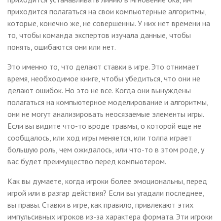
приходится полагаться на свои компьютерные алгоритмы,
которые, конечно же, не совершенны. У них нет времени на
то, чтобы команда экспертов изучала данные, чтобы
понять, ошибаются они или нет.
Это именно то, что делают ставки в игре. Это отнимает
время, необходимое книге, чтобы убедиться, что они не
делают ошибок. Но это не все. Когда они вынуждены
полагаться на компьютерное моделирование и алгоритмы,
они не могут анализировать неосязаемые элементы игры.
Если вы видите что-то вроде травмы, о которой еще не
сообщалось, или ход игры меняется, или толпа играет
большую роль, чем ожидалось, или что-то в этом роде, у
вас будет преимущество перед компьютером.
Как вы думаете, когда игроки более эмоциональны, перед
игрой или в разгар действия? Если вы угадали последнее,
вы правы. Ставки в игре, как правило, привлекают этих
импульсивных игроков из-за характера формата. Эти игроки