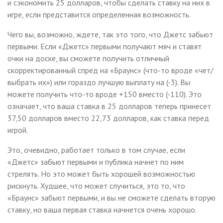
и сэкономить 25 долларов, чтобы сделать ставку на них в
игре, если представится определенная возможность.
Чего вы, возможно, ждете, так это того, что Джетс забьют
первыми. Если «Джетс» первыми получают мяч и ставят
очки на доске, вы сможете получить отличный
скорректированный спред на «Браунс» (что-то вроде «чет/
выбрать их») или гораздо лучшую выплату на (-3). Вы
можете получить что-то вроде +150 вместо (-110). Это
означает, что ваша ставка в 25 долларов теперь принесет
37,50 долларов вместо 22,73 долларов, как ставка перед
игрой.
Это, очевидно, работает только в том случае, если
«Джетс» забьют первыми и публика начнет по ним
стрелять. Но это может быть хорошей возможностью
рискнуть. Худшее, что может случиться, это то, что
«Браунс» забьют первыми, и вы не сможете сделать вторую
ставку, но ваша первая ставка начнется очень хорошо.