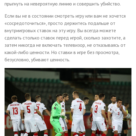
прыгнуть на невероятную линию и совершить убийство.
Если вы не в состоянии смотреть игру или вам не хочется
«сосредоточиться», просто держитесь подальше от
внутриигровых ставок на эту игру. Вы всегда можете
сделать столько ставок перед игрой, сколько захотите, а
затем никогда не включать телевизор, не отказываясь от
какой-либо ценности. Но ставки в игре без просмотра,
безусловно, убивают ценность.