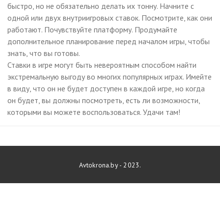
быстро, но не обязательно делать их тонну. Начните с
одной или двух внутриигровых ставок. Посмотрите, как они
работают. Почувствуйте платформу. Продумайте
дополнительное планирование перед началом игры, чтобы
знать, что вы готовы.
Ставки в игре могут быть невероятным способом найти
экстремальную выгоду во многих популярных играх. Имейте
в виду, что он не будет доступен в каждой игре, но когда
он будет, вы должны посмотреть, есть ли возможности,
которыми вы можете воспользоваться. Удачи там!
Avtokrona.by - 2023.