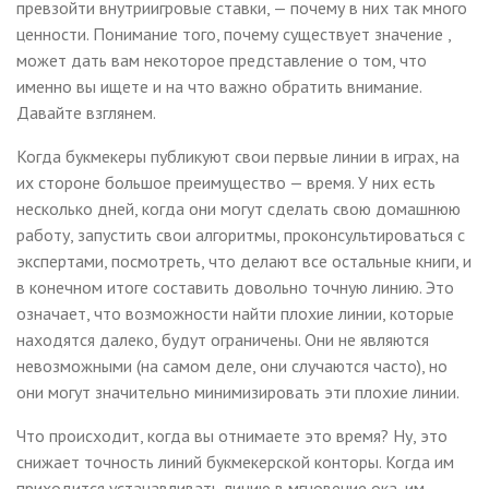
превзойти внутриигровые ставки, — почему в них так много
ценности. Понимание того, почему существует значение ,
может дать вам некоторое представление о том, что
именно вы ищете и на что важно обратить внимание.
Давайте взглянем.
Когда букмекеры публикуют свои первые линии в играх, на
их стороне большое преимущество — время. У них есть
несколько дней, когда они могут сделать свою домашнюю
работу, запустить свои алгоритмы, проконсультироваться с
экспертами, посмотреть, что делают все остальные книги, и
в конечном итоге составить довольно точную линию. Это
означает, что возможности найти плохие линии, которые
находятся далеко, будут ограничены. Они не являются
невозможными (на самом деле, они случаются часто), но
они могут значительно минимизировать эти плохие линии.
Что происходит, когда вы отнимаете это время? Ну, это
снижает точность линий букмекерской конторы. Когда им
приходится устанавливать линию в мгновение ока, им