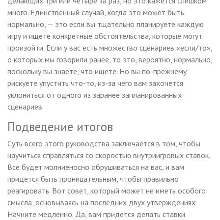
делающих три или четыре за раз, но это кажется слишком
много. Единственный случай, когда это может быть
нормально, — это если вы тщательно планируете каждую
игру и ищете конкретные обстоятельства, которые могут
произойти. Если у вас есть множество сценариев «если/то»,
о которых мы говорили ранее, то это, вероятно, нормально,
поскольку вы знаете, что ищете. Но вы по-прежнему
рискуете упустить что-то, из-за чего вам захочется
уклониться от одного из заранее запланированных
сценариев.
Подведение итогов
Суть всего этого руководства заключается в том, чтобы
научиться справляться со скоростью внутриигровых ставок.
Все будет молниеносно обрушиваться на вас, и вам
придется быть проницательным, чтобы правильно
реагировать. Вот совет, который может не иметь особого
смысла, основываясь на последних двух утверждениях.
Начните медленно. Да, вам придется делать ставки