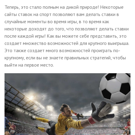
Теперь, это стало полным на дикой природе! Некоторые
сайты ставок на спорт позволяют вам делать ставки в
случайные моменты во время игры, в то время как
некоторые доходят до того, что позволяют делать ставки
после каждой игры! Как вы можете себе представить, это
создает множество возможностей для крупного выигрыша.
Это также создает много возможностей проиграть по-
крупному, если вы не знаете правильных стратегий, чтобы
выйти на первое место.