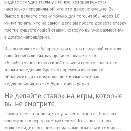
видите эту удивительную линию, которая кажется
настолько неправильной, что это даже не смешно. Вы
быстро делаете ставку только для того, чтобы через 10
минут понять, что на самом деле вы просто делаете ставку
против существующей ставки, которую вы уже разместили
в другом направлении.
Как вы можете себе представить, это не лучший ход для
вашей прибыли. Вы, как правило, окажетесь в
«безубыточности» по своей ставке и просто заплатите
деньги заведению. Время от времени вы можете
обнаружить, что вам повезло с возможностью
хеджирования, но это будет очень редко.
Не делайте ставок на игры, которые
вы не смотрите
Помните, мы говорили, что у вас есть одно из больших
преимуществ перед компьютером? Тот факт, что вы
можете видеть все нематериальные объекты и ход игры,