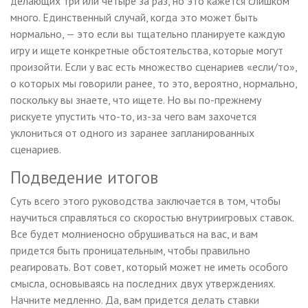
делающих три или четыре за раз, но это кажется слишком
много. Единственный случай, когда это может быть
нормально, — это если вы тщательно планируете каждую
игру и ищете конкретные обстоятельства, которые могут
произойти. Если у вас есть множество сценариев «если/то»,
о которых мы говорили ранее, то это, вероятно, нормально,
поскольку вы знаете, что ищете. Но вы по-прежнему
рискуете упустить что-то, из-за чего вам захочется
уклониться от одного из заранее запланированных
сценариев.
Подведение итогов
Суть всего этого руководства заключается в том, чтобы
научиться справляться со скоростью внутриигровых ставок.
Все будет молниеносно обрушиваться на вас, и вам
придется быть проницательным, чтобы правильно
реагировать. Вот совет, который может не иметь особого
смысла, основываясь на последних двух утверждениях.
Начните медленно. Да, вам придется делать ставки