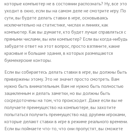
которые компьютер не в состоянии распознать? Ну, все это
уходит в окно, если вы на самом деле не смотрите игру. По
сути, вы будете делать ставки в игре, основываясь
исключительно на статистике, числах и линиях, как
компьютер. Как вы думаете, кто будет лучше справляться с
прямыми числами, вы или компьютер? Если вы когда-нибудь
забудете ответ на этот вопрос, просто взгляните, какие
красивые и большие здания, в которых размещаются
букмекерские конторы.
Если вы собираетесь делать ставки в игре, вы должны быть
привержены этому. Это не значит просто смотреть. Вам
нужно быть внимательным. Вам не нужно быть полностью
зацикленным и делать заметки, но вы должны быть
сосредоточены на том, что происходит. Даже если вы не
получаете преимущество на компьютере, вы захотите
попытаться получить преимущество над другими игроками,
которые делают ставки в игре в режиме реального времени.
Если вы поймаете что-то, что они пропустят, вы сможете