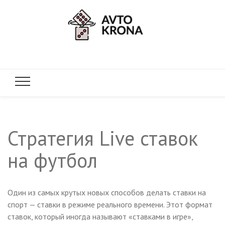
avtokrona.
Стратегия Live ставок
на футбол
Один из самых крутых новых способов делать ставки на
спорт — ставки в режиме реального времени. Этот формат
ставок, который иногда называют «ставками в игре»,