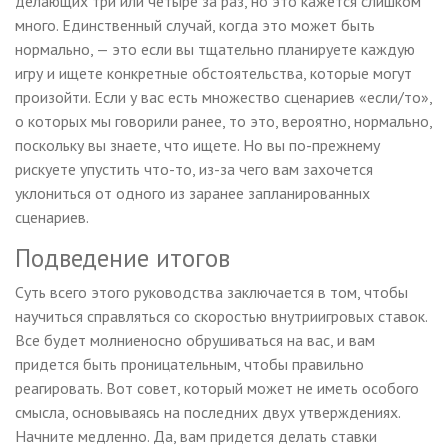
делающих три или четыре за раз, но это кажется слишком
много. Единственный случай, когда это может быть
нормально, — это если вы тщательно планируете каждую
игру и ищете конкретные обстоятельства, которые могут
произойти. Если у вас есть множество сценариев «если/то»,
о которых мы говорили ранее, то это, вероятно, нормально,
поскольку вы знаете, что ищете. Но вы по-прежнему
рискуете упустить что-то, из-за чего вам захочется
уклониться от одного из заранее запланированных
сценариев.
Подведение итогов
Суть всего этого руководства заключается в том, чтобы
научиться справляться со скоростью внутриигровых ставок.
Все будет молниеносно обрушиваться на вас, и вам
придется быть проницательным, чтобы правильно
реагировать. Вот совет, который может не иметь особого
смысла, основываясь на последних двух утверждениях.
Начните медленно. Да, вам придется делать ставки