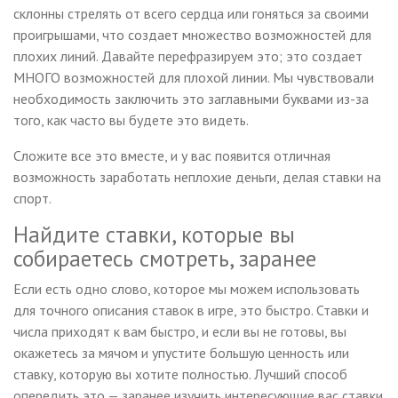
склонны стрелять от всего сердца или гоняться за своими
проигрышами, что создает множество возможностей для
плохих линий. Давайте перефразируем это; это создает
МНОГО возможностей для плохой линии. Мы чувствовали
необходимость заключить это заглавными буквами из-за
того, как часто вы будете это видеть.
Сложите все это вместе, и у вас появится отличная
возможность заработать неплохие деньги, делая ставки на
спорт.
Найдите ставки, которые вы
собираетесь смотреть, заранее
Если есть одно слово, которое мы можем использовать
для точного описания ставок в игре, это быстро. Ставки и
числа приходят к вам быстро, и если вы не готовы, вы
окажетесь за мячом и упустите большую ценность или
ставку, которую вы хотите полностью. Лучший способ
опередить это — заранее изучить интересующие вас ставки