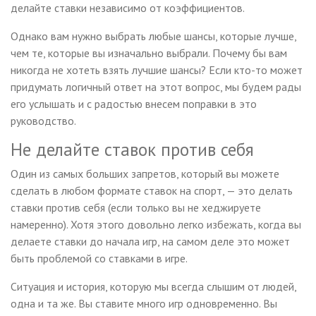
делайте ставки независимо от коэффициентов.
Однако вам нужно выбрать любые шансы, которые лучше,
чем те, которые вы изначально выбрали. Почему бы вам
никогда не хотеть взять лучшие шансы? Если кто-то может
придумать логичный ответ на этот вопрос, мы будем рады
его услышать и с радостью внесем поправки в это
руководство.
Не делайте ставок против себя
Один из самых больших запретов, который вы можете
сделать в любом формате ставок на спорт, — это делать
ставки против себя (если только вы не хеджируете
намеренно). Хотя этого довольно легко избежать, когда вы
делаете ставки до начала игр, на самом деле это может
быть проблемой со ставками в игре.
Ситуация и история, которую мы всегда слышим от людей,
одна и та же. Вы ставите много игр одновременно. Вы