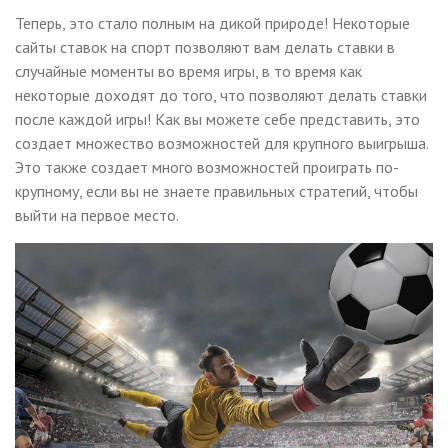
Теперь, это стало полным на дикой природе! Некоторые
сайты ставок на спорт позволяют вам делать ставки в
случайные моменты во время игры, в то время как
некоторые доходят до того, что позволяют делать ставки
после каждой игры! Как вы можете себе представить, это
создает множество возможностей для крупного выигрыша.
Это также создает много возможностей проиграть по-
крупному, если вы не знаете правильных стратегий, чтобы
выйти на первое место.