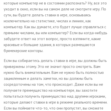
которые компьютер не в состоянии распознать? Ну, все это
уходит в окно, если вы на самом деле не смотрите игру. По
сути, вы будете делать ставки в игре, основываясь
исключительно на статистике, числах и линиях, как
компьютер. Как вы думаете, кто будет лучше справляться с
прямыми числами, вы или компьютер? Если вы когда-нибудь
забудете ответ на этот вопрос, просто взгляните, какие
красивые и большие здания, в которых размещаются
букмекерские конторы.
Если вы собираетесь делать ставки в игре, вы должны быть
привержены этому. Это не значит просто смотреть. Вам
нужно быть внимательным. Вам не нужно быть полностью
зацикленным и делать заметки, но вы должны быть
сосредоточены на том, что происходит. Даже если вы не
получаете преимущество на компьютере, вы захотите
попытаться получить преимущество над другими игроками,
которые делают ставки в игре в режиме реального времени.
Если вы поймаете что-то, что они пропустят, вы сможете