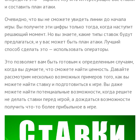
и составить план атаки.
Очевидно, что вы не сможете увидеть линии до начала
игры. Вы получите эти цифры только тогда, когда наступит
решающий момент. Но вы знаете, какие типы ставок будут
предлагаться, и у вас может быть план атаки. Лучший
способ сделать это — использовать операторы.
Это позволяет вам быть готовым к определенным случаям,
когда вы думаете, что сможете найти ценность. Давайте
рассмотрим несколько возможных примеров того, как вы
можете найти ставку и подготовиться к игре. Вы даже
можете найти потенциальные возможности, когда решите
не делать ставки перед игрой, а дождаться возможности
получить что-то более прибыльное в игре.