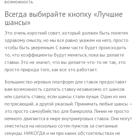
возможность.
Всегда выбирайте кнопку «Лучшие
шансы»
Это очень короткий совет, который должен быть понятен
здравому смыслу, но мы все равно укажем на него, просто
чтобы быть уверенным. С вами часто будет происходить
то, что коэффициенты будут меняться, пока вы делаете
ставки. Это не значит, что вы делаете что-то не так, это
просто природа того, как все это работает.
Большинство игровых платформ для ставок предоставят
вам возможность сделать ставку независимо от шансов
или сделать ставку, если шансы стали лучше. Один из них
потрясающий, а другой ужасный. Принимать любые шансы —
это просто самоубийство для банкролла. Линии не просто
немного двигаются в мире внутриигровых ставок. Они могут
сместиться на несколько сотен пунктов за считанные
секунды. НИКОГДА и ни при каких обстоятельствах не