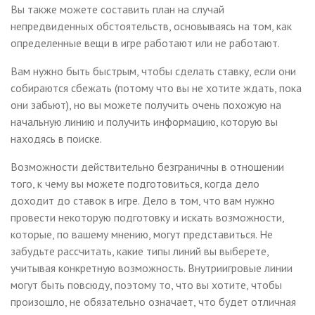
Вы также можете составить план на случай
непредвиденных обстоятельств, основываясь на том, как
определенные вещи в игре работают или не работают.
Вам нужно быть быстрым, чтобы сделать ставку, если они
собираются сбежать (потому что вы не хотите ждать, пока
они забьют), но вы можете получить очень похожую на
начальную линию и получить информацию, которую вы
находясь в поиске.
Возможности действительно безграничны в отношении
того, к чему вы можете подготовиться, когда дело
доходит до ставок в игре. Дело в том, что вам нужно
провести некоторую подготовку и искать возможности,
которые, по вашему мнению, могут представиться. Не
забудьте рассчитать, какие типы линий вы выберете,
учитывая конкретную возможность. Внутриигровые линии
могут быть повсюду, поэтому то, что вы хотите, чтобы
произошло, не обязательно означает, что будет отличная