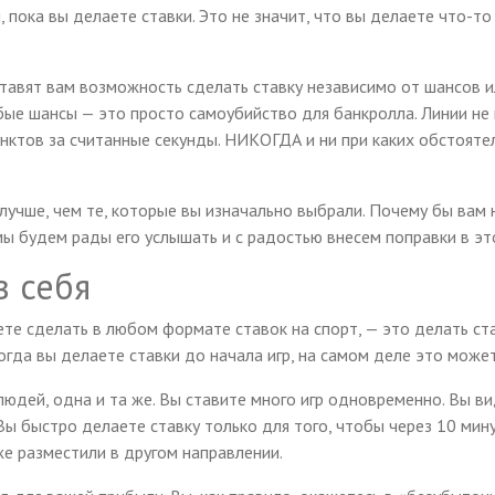
пока вы делаете ставки. Это не значит, что вы делаете что-то н
авят вам возможность сделать ставку независимо от шансов или
бые шансы — это просто самоубийство для банкролла. Линии не
пунктов за считанные секунды. НИКОГДА и ни при каких обстояте
учше, чем те, которые вы изначально выбрали. Почему бы вам н
мы будем рады его услышать и с радостью внесем поправки в эт
в себя
те сделать в любом формате ставок на спорт, — это делать ста
огда вы делаете ставки до начала игр, на самом деле это може
людей, одна и та же. Вы ставите много игр одновременно. Вы в
Вы быстро делаете ставку только для того, чтобы через 10 мин
же разместили в другом направлении.