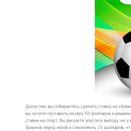
Допустим, вы собираетесь сделать ставку на «Кли
вы хотите поставить на игру 50 долларов и решили
ставки на спорт. Вы рискуете упустить выгоду, но
Браунов перед игрой и сэкономить 25 долларов, чт