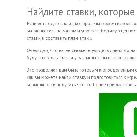
Найдите ставки, которые
Если есть одно слово, которое мы можем использова
вы окажетесь за мячом и упустите большую ценност
ставки и составить план атаки.
Очевидно, что вы не сможете увидеть линии до нач
будут предлагаться, и у вас может быть план атак
Это позволяет вам быть готовым к определенным с
как вы можете найти ставку и подготовиться к игр
возможности получить что-то более прибыльное в 