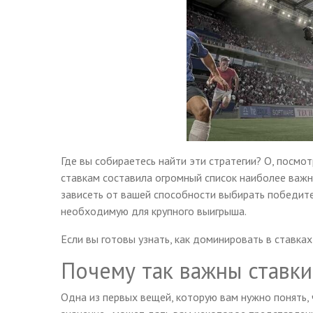
Где вы собираетесь найти эти стратегии? О, посмо
ставкам составила огромный список наиболее важны
зависеть от вашей способности выбирать победител
необходимую для крупного выигрыша.
Если вы готовы узнать, как доминировать в ставках 
Почему так важны ставки
Одна из первых вещей, которую вам нужно понять, 