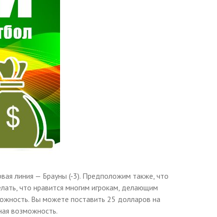
вая линия — Брауны (-3). Предположим также, что
елать, что нравится многим игрокам, делающим
зможность. Вы можете поставить 25 долларов на
нная возможность.