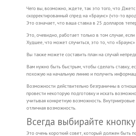
Чего вы, возможно, ждете, так это того, что Джет
скорректированный спред на «Браунс» (что-то врод
Это означает, что ваша ставка в 25 долларов тепе
Это, очевидно, работает только в том случае, есл
Худшее, что может случиться, это то, что «Браунс»
Вы также можете составить план на случай непред
Вам нужно быть быстрым, чтобы сделать ставку, ес
похожую на начальную линию и получить информаци
Возможности действительно безграничны в отношени
провести некоторую подготовку и искать возможнос
учитывая конкретную возможность. Внутриигровые л
отличная возможность.
Всегда выбирайте кнопк
Это очень короткий совет, который должен быть по