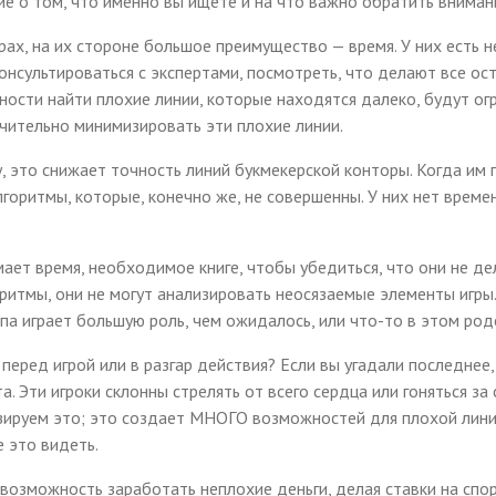
е о том, что именно вы ищете и на что важно обратить внимани
рах, на их стороне большое преимущество — время. У них есть н
нсультироваться с экспертами, посмотреть, что делают все оста
ности найти плохие линии, которые находятся далеко, будут ог
начительно минимизировать эти плохие линии.
, это снижает точность линий букмекерской конторы. Когда им 
горитмы, которые, конечно же, не совершенны. У них нет време
имает время, необходимое книге, чтобы убедиться, что они не д
ритмы, они не могут анализировать неосязаемые элементы игры.
лпа играет большую роль, чем ожидалось, или что-то в этом ро
перед игрой или в разгар действия? Если вы угадали последнее, 
а. Эти игроки склонны стрелять от всего сердца или гоняться з
зируем это; это создает МНОГО возможностей для плохой лини
е это видеть.
 возможность заработать неплохие деньги, делая ставки на спор