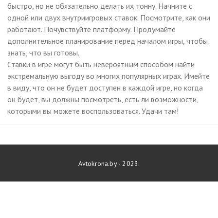
быстро, но не обязательно делать их тонну. Начните с
одной или двух внутриигровых ставок. Посмотрите, как они
работают. Почувствуйте платформу. Продумайте
дополнительное планирование перед началом игры, чтобы
знать, что вы готовы.
Ставки в игре могут быть невероятным способом найти
экстремальную выгоду во многих популярных играх. Имейте
в виду, что он не будет доступен в каждой игре, но когда
он будет, вы должны посмотреть, есть ли возможности,
которыми вы можете воспользоваться. Удачи там!
Avtokrona.by - 2023.