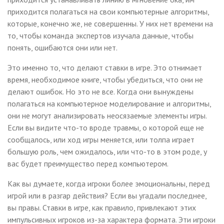
приходится полагаться на свои компьютерные алгоритмы,
которые, конечно же, не совершенны. У них нет времени на
то, чтобы команда экспертов изучала данные, чтобы
понять, ошибаются они или нет.
Это именно то, что делают ставки в игре. Это отнимает
время, необходимое книге, чтобы убедиться, что они не
делают ошибок. Но это не все. Когда они вынуждены
полагаться на компьютерное моделирование и алгоритмы,
они не могут анализировать неосязаемые элементы игры.
Если вы видите что-то вроде травмы, о которой еще не
сообщалось, или ход игры меняется, или толпа играет
большую роль, чем ожидалось, или что-то в этом роде, у
вас будет преимущество перед компьютером.
Как вы думаете, когда игроки более эмоциональны, перед
игрой или в разгар действия? Если вы угадали последнее,
вы правы. Ставки в игре, как правило, привлекают этих
импульсивных игроков из-за характера формата. Эти игроки