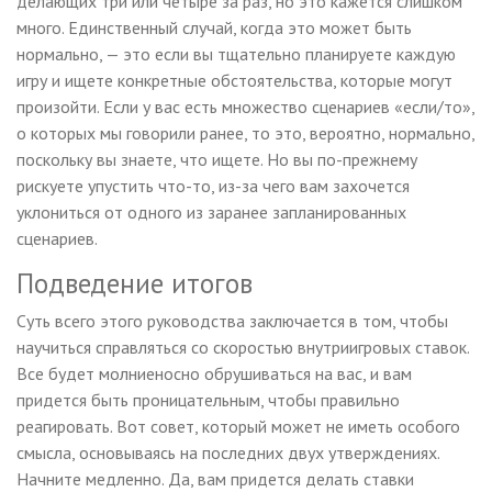
делающих три или четыре за раз, но это кажется слишком
много. Единственный случай, когда это может быть
нормально, — это если вы тщательно планируете каждую
игру и ищете конкретные обстоятельства, которые могут
произойти. Если у вас есть множество сценариев «если/то»,
о которых мы говорили ранее, то это, вероятно, нормально,
поскольку вы знаете, что ищете. Но вы по-прежнему
рискуете упустить что-то, из-за чего вам захочется
уклониться от одного из заранее запланированных
сценариев.
Подведение итогов
Суть всего этого руководства заключается в том, чтобы
научиться справляться со скоростью внутриигровых ставок.
Все будет молниеносно обрушиваться на вас, и вам
придется быть проницательным, чтобы правильно
реагировать. Вот совет, который может не иметь особого
смысла, основываясь на последних двух утверждениях.
Начните медленно. Да, вам придется делать ставки