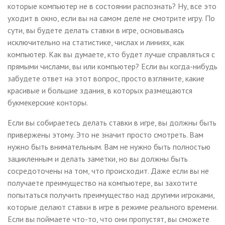
которые компьютер не в состоянии распознать? Ну, все это
уходит в окно, если вы на самом деле не смотрите игру. По
сути, вы будете делать ставки в игре, основываясь
исключительно на статистике, числах и линиях, как
компьютер. Как вы думаете, кто будет лучше справляться с
прямыми числами, вы или компьютер? Если вы когда-нибудь
забудете ответ на этот вопрос, просто взгляните, какие
красивые и большие здания, в которых размещаются
букмекерские конторы.
Если вы собираетесь делать ставки в игре, вы должны быть
привержены этому. Это не значит просто смотреть. Вам
нужно быть внимательным. Вам не нужно быть полностью
зацикленным и делать заметки, но вы должны быть
сосредоточены на том, что происходит. Даже если вы не
получаете преимущество на компьютере, вы захотите
попытаться получить преимущество над другими игроками,
которые делают ставки в игре в режиме реального времени.
Если вы поймаете что-то, что они пропустят, вы сможете