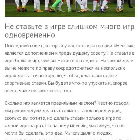
Не ставьте в игре слишком много игр
одновременно
Последний совет, который у нас есть в категории «Нельзя»,
является дополнением к предыдущему совету. Не ставьте в
игре больше игр, чем вы можете отследить. На самом деле
вы не можете по праву сосредоточиться на нескольких
играх достаточно хорошо, чтобы делать выгодные
спортивные ставки. Вы будете что-то упускать и, скорее
всего, даже не заметите этого.
Сколько игр является правильным числом? Честно говоря,
мы рекомендуем делать столько ставок перед игрой,
сколько вы хотите, но делать ставки только в игре по
одной игре за раз. По нашему мнению, максимум, что вы
могли бы сделать, это два. Мы слышали о людях,