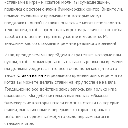
«ставками в игре» и «святой моли, ты сумасшедший»,
появился с ростом онлайн-букмекерских контор. Видите ли,
помимо очевидных преимуществ, которые могут
предложить онлайн-ставки, они также могут использовать
технологии, чтобы предлагать игрокам различные способы
заработать деньги и принять участие в действии. Мы
знакомим вас со ставками в режиме реального времени!
Итак, прежде чем мы перейдем к стратегиям, которые вам
нужны, чтобы доминировать в ставках в реальном времени,
мы должны убедиться, что все точно понимают, что это
такое.
Ставки на матчи
реального времени или в игре — это
когда вы можете делать ставки на игру после ее начала.
Традиционно все действие закрывалось, как только игра
начиналась. Мы действительно видели, как обычные
букмекерские конторы начали вводить ставки на перерыв
(линии, выставленные в перерыве, которые отражают
действия в первом тайме), что было первым шагом к
ставкам в игре.