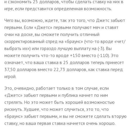
и сэкономить 25 долларов, чтобы сделать ставку на них в
игре, если представится определенная возможность.
Чего вы, возможно, ждете, так это того, что Джетс забьют
первыми. Если «Джетс» первыми получают мяч и ставят
очки на доске, вы сможете получить отличный
скорректированный спред на «Браунс» (что-то вроде «чет/
выбрать их») или гораздо лучшую выплату на (-3). Вы
можете получить что-то вроде +150 вместо (-110). Это
означает, что ваша ставка в 25 долларов теперь принесет
37,50 долларов вместо 22,73 долларов, как ставка перед
игрой.
Это, очевидно, работает только в том случае, если
«Джетс» забьют первыми и публика начнет по ним
стрелять. Но это может быть хорошей возможностью
рискнуть. Худшее, что может случиться, это то, что
«Браунс» забьют первыми, и вы не сможете сделать вторую
ставку, но ваша первая ставка начнется очень хорошо.