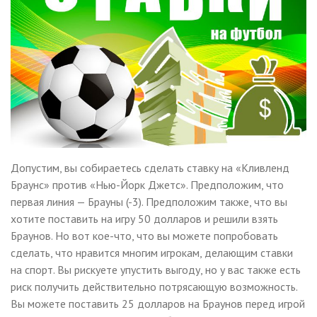
Допустим, вы собираетесь сделать ставку на «Кливленд
Браунс» против «Нью-Йорк Джетс». Предположим, что
первая линия — Брауны (-3). Предположим также, что вы
хотите поставить на игру 50 долларов и решили взять
Браунов. Но вот кое-что, что вы можете попробовать
сделать, что нравится многим игрокам, делающим ставки
на спорт. Вы рискуете упустить выгоду, но у вас также есть
риск получить действительно потрясающую возможность.
Вы можете поставить 25 долларов на Браунов перед игрой