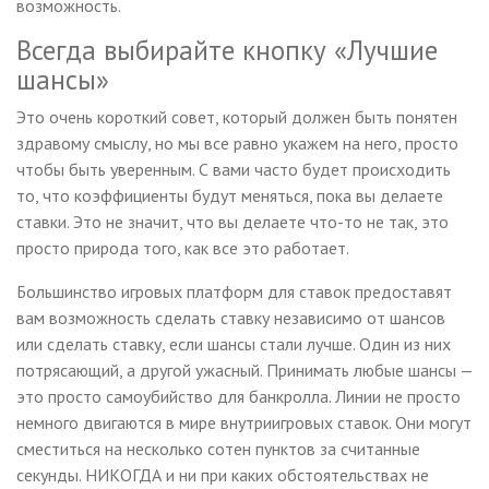
возможность.
Всегда выбирайте кнопку «Лучшие
шансы»
Это очень короткий совет, который должен быть понятен
здравому смыслу, но мы все равно укажем на него, просто
чтобы быть уверенным. С вами часто будет происходить
то, что коэффициенты будут меняться, пока вы делаете
ставки. Это не значит, что вы делаете что-то не так, это
просто природа того, как все это работает.
Большинство игровых платформ для ставок предоставят
вам возможность сделать ставку независимо от шансов
или сделать ставку, если шансы стали лучше. Один из них
потрясающий, а другой ужасный. Принимать любые шансы —
это просто самоубийство для банкролла. Линии не просто
немного двигаются в мире внутриигровых ставок. Они могут
сместиться на несколько сотен пунктов за считанные
секунды. НИКОГДА и ни при каких обстоятельствах не