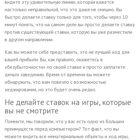
видите эту удивительную линию, которая кажется
настолько неправильной, что это даже не смешно. Вы
быстро делаете ставку только для того, чтобы через 10
минут понять, что на самом деле вы просто делаете ставку
против существующей ставки, которую вы уже разместили
в другом направлении.
Как вы можете себе представить, это не лучший ход для
вашей прибыли. Вы, как правило, окажетесь в
«безубыточности» по своей ставке и просто заплатите
деньги заведению. Время от времени вы можете
обнаружить, что вам повезло с возможностью
хеджирования, но это будет очень редко.
Не делайте ставок на игры, которые
вы не смотрите
Помните, мы говорили, что у вас есть одно из больших
преимуществ перед компьютером? Тот факт, что вы
можете видеть все нематериальные объекты и ход игры,